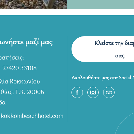
ωνήστε μαζί μας
Κλείστε την δι
σας
ρατήσεις:
) 27420 33108
Ακολουθήστε μας στα Social
λία Κοκκωνίου
θίας, Τ.Κ. 20006
δα
@kokkonibeachhotel.com