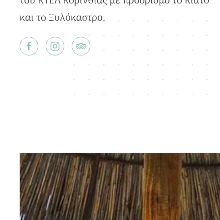
του ΚΤΕΛ Κορινθίας με προορισμό το Κιάτο
και το Ξυλόκαστρο.