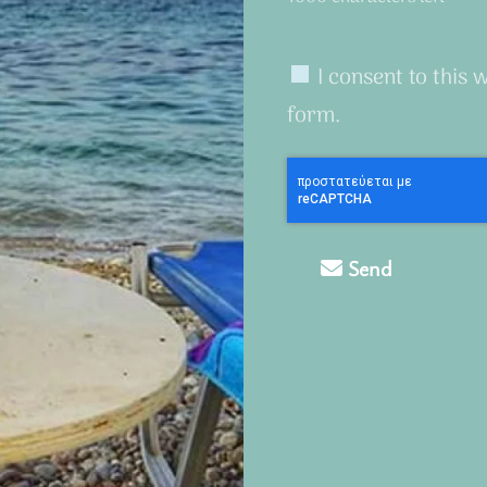
I consent to this 
form.
Send